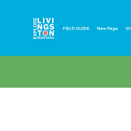
FIELD GUIDE
New Page
खाओ