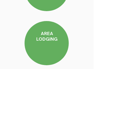
AREA
LODGING
VACATION
RENTALS